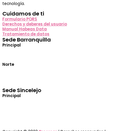
tecnología.
Cuidamos de ti
Formulario PQRS
Derechos y deberes del usuario
Manual Habeas Data
Tratamiento de datos
Sede Barranquilla
Principal
Calle 71 No. 41-46 Centro Médico UNIDME 2 PISO
Norte
Calle 85 No. 50-37 Piso 6 Torre Médica del Mar
(+57) 311 413 1030
(+57) 310 597 5319
PBX:
(+57) 605 385 4409
Sede Sincelejo
Principal
Carrera 21 No. 14-45 (Entrada Principal)
PBX: (+57) 605 273 1757
(+57) 313 599 6500