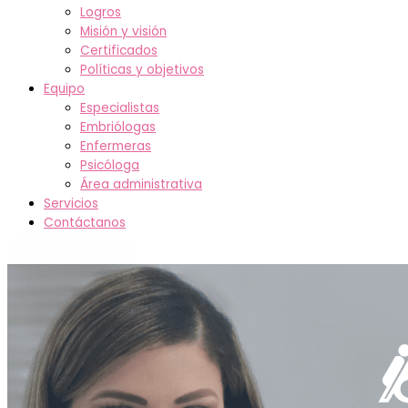
Logros
Misión y visión
Certificados
Políticas y objetivos
Equipo
Especialistas
Embriólogas
Enfermeras
Psicóloga
Área administrativa
Servicios
Contáctanos
Agenda tu cita