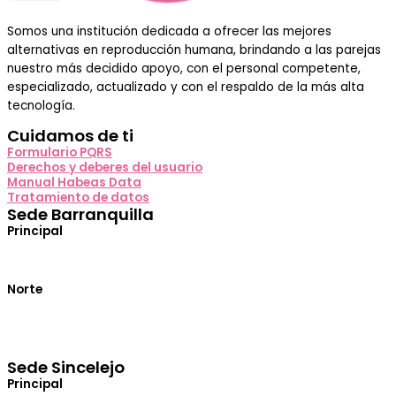
Somos una institución dedicada a ofrecer las mejores
alternativas en reproducción humana, brindando a las parejas
nuestro más decidido apoyo, con el personal competente,
especializado, actualizado y con el respaldo de la más alta
tecnología.
Cuidamos de ti
Formulario PQRS
Derechos y deberes del usuario
Manual Habeas Data
Tratamiento de datos
Sede Barranquilla
Principal
Calle 71 No. 41-46 Centro Médico UNIDME 2 PISO
Norte
Calle 85 No. 50-37 Piso 6 Torre Médica del Mar
(+57) 311 413 1030
(+57) 310 597 5319
PBX:
(+57) 605 385 4409
Sede Sincelejo
Principal